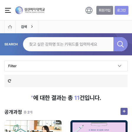
메인 콘텐츠로 건너뛰기
성신 온라인교육 플랫폼
회원가입
로그인
검색
SEARCH
Filter
''
에 대한 결과는 총
11
건입니다.
+
공개과정
총
2
개