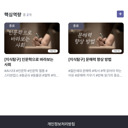
배워보고자 합니다. 본 강좌 Ⅰ, Ⅱ를 모두
수강한 학습자는1. 북한지역을 포함한
한반도의 자연지리적 특성을 설명할 수
+
핵심역량
총
2
개
있고,2. 자연환경을 잘 이해함으로써
지속가능한 한반도의 미래를 제안할 수
있으며,3. 한반도의 다양한 자연환경이
종료
종료
만들어진 배경과 발달과정을 지구과학적인
관점에서 설명할 수 있을 것입니다.
[지식탐구] 인문학으로 바라보는
[지식탐구] 문해력 향상 방법
사회
#AI시대 #인문학 #인문학 열풍 #
#젊은세대 문해력 #독서 #책 읽어야 하는
스티븐잡스 #총균쇠 #동물권 #철학 #마사
이유 #문해력 키우기 #반복 읽기의 중요성
누스바움 성신여자대학교는 지식탐구
#독서 #자기소개서 #면접 #취업문해력
역량 6대 핵심역량으로 설정하고, 우수
역략을 갖춘 여성 인재를 양성하기 위해
힘쓰고 있습니다. 본 강의실에서는
성신핵심역량인증제에 대한 안내 영상 및
글로벌시민 역량의 향상에 도움이 되는
YouTube 추천 영상들을 시청하실 수
있습니다. 성신여자대학교는 지식탐구
역량 6대 핵심역량으로 설정하고, 우수
역략을 갖춘 여성 인재를 양성하기 위해
개인정보처리방침
힘쓰고 있습니다. 본 강의실에서는