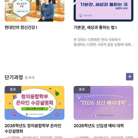
현대인의 정신건강 Ⅰ
기본권, 세상과 통하는 법 Ⅰ
본 강좌는 다원화된 현대 사회에서
발생하는 다양한 사회적 갈등 상황에 대해
헌법과 기본권이 어떻게 문제 해결 열쇠를
제공할 수 있는지 살펴보고자 합니다. 이를
위해, 사회적 갈등을 헌법의 언어로 어떻게
재해석할 수 있는지 헌법의 고유한
방법론을 살펴보고, 이에 기초하여 기존
헌법재판소 결정을 비판적으로 분석하면서
+
단기과정
총
4
개
새로운 대안을 모색해 보고자 합니다.
종료
종료
2026학년도 창의융합학부 온라인
2026학년도 신입생 예비 대학
수강설명회
<수강방법> 안녕하세요. 창의융합 교학팀
<수강방법> 안녕하세요. 창의융합 교학팀