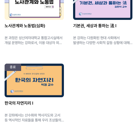
(개강 후 성신포탈 내 선샤인 사이트에서
(개강 후 성신포탈 내 선샤인 사이트에서
직접
직접
신청 https://sunshine.sungshin.ac.kr/)
신청 https://sunshine.sungshin.ac.kr/)
노사관계와 노동법(심화)
기본권, 세상과 통하는 法 Ⅰ
본 과정은 성신여자대학교 통합고시실에서
본 강좌는 다원화된 현대 사회에서
개설 운영하는 강좌로서, 이용 대상자 외
발생하는 다양한 사회적 갈등 상황에 대해
열람이 제한됩니다.
헌법과 기본권이 어떻게 문제 해결 열쇠를
제공할 수 있는지 살펴보고자 합니다. 이를
위해, 사회적 갈등을 헌법의 언어로 어떻게
재해석할 수 있는지 헌법의 고유한
종료
방법론을 살펴보고, 이에 기초하여 기존
헌법재판소 결정을 비판적으로 분석하면서
새로운 대안을 모색해보고자 합니다. 본
강좌 Ⅰ, Ⅱ를 모두 수강한 학습자는 1. 현대
사회에서 갈등 해결의 코드인 기본권의
중요성과 의의를 설명할 수 있고,2.
헌법재판소에서 기본권을 통해 어떻게
사회적인 갈등을 해결했는지 설명할 수
한국의 자연지리 Ⅰ
있으며,3. 헌법재판소의 기본권 갈등 해결
사례를 비판적으로 분석하고 대안을 제안할
본 강좌에서는 산수화와 역사지도와 고서
수 있을 것입니다.
등 역사적인 자료들을 통해 우리 조상들의
한반도 인식에 대해 알아보고, 북한을
포함한 한반도의 지형, 식생, 기후, 토양을
살펴보며 한반도의 자연 환경에 대해