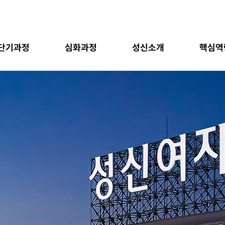
단기과정
심화과정
성신소개
핵심역