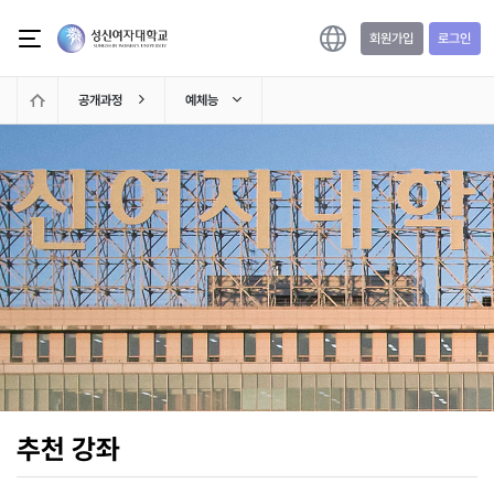
메인 콘텐츠로 건너뛰기
공개과정
회원가입
로그인
공개과정
예체능
추천 강좌